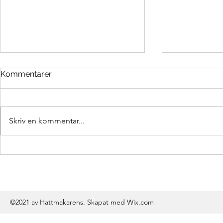
Kommentarer
Äntligen ba
Redan 7 veckor
Skriv en kommentar...
©2021 av Hattmakarens. Skapat med Wix.com