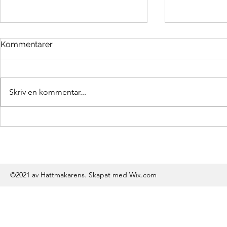
Kommentarer
Äntligen ba
Redan 7 veckor
Skriv en kommentar...
©2021 av Hattmakarens. Skapat med Wix.com